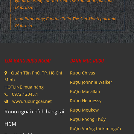
giá Rượu Vang Cantina Tollo The Sun Montepulciano
D'abruzzo
mua Rượu Vang Cantina Tollo The Sun Montepulciano
D'abruzzo
CỬA HÀNG RƯỢU NGOẠI
DANH MỤC RƯỢU
Quận Tân Phú, TP. Hồ Chí
Rượu Chivas
Minh
Rượu Johnnie Walker
HOTLINE mua hàng
Rượu Macallan
0972.12345.1
Rượu Hennessy
www.ruoungoai.net
Rượu Meukow
Rượu ngoại chính hãng tại
Rượu Phong Thủy
HCM
Rượu Vương tài kim ngưu