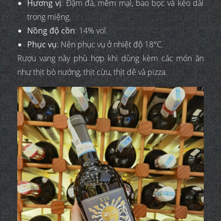
Hương vị
: Đậm đà, mềm mại, bao bọc và kéo dài
trong miệng.
Nồng độ cồn
: 14% vol.
Phục vụ
: Nên phục vụ ở nhiệt độ 18°C.
Rượu vang này phù hợp khi dùng kèm các món ăn
như thịt bò nướng, thịt cừu, thịt dê và pizza.