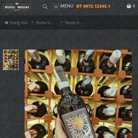
MENU
ĐT 0972.12345.1
0
Trang chủ
Rượu Vang
Rượu Vang Cantina Tollo The Sun Montepulciano D'abruzzo