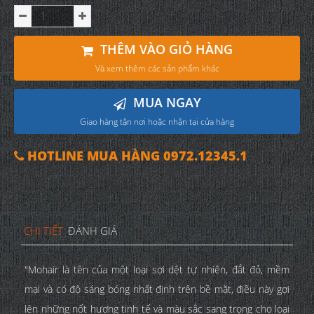
THÊM VÀO GIỎ HÀNG
Và xem thêm các sản phẩm khác
MUA NGAY
Giao hàng tận nơi hoặc nhận tại cửa hàng
HOTLINE MUA HÀNG 0972.12345.1
CHI TIẾT
ĐÁNH GIÁ
"Mohair là tên của một loại sợi dệt tự nhiên, đắt đỏ, mềm
mại và có độ sáng bóng nhất định trên bề mặt, điều này gợi
lên những nốt hương tinh tế và màu sắc sang trọng cho loại