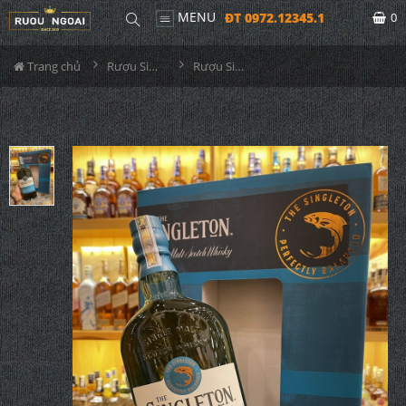
MENU
ĐT 0972.12345.1
0
Trang chủ
Rượu Singleton
Rượu Singleton 12 - Hộp Quà Tết 2022