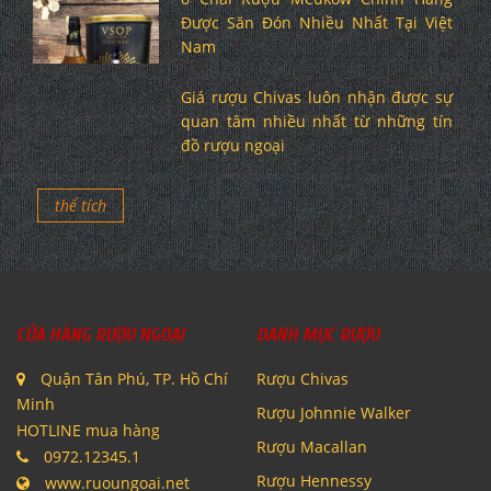
Được Săn Đón Nhiều Nhất Tại Việt
Nam
Giá rượu Chivas luôn nhận được sự
quan tâm nhiều nhất từ những tín
đồ rượu ngoại
thể tích
CỬA HÀNG RƯỢU NGOẠI
DANH MỤC RƯỢU
Quận Tân Phú, TP. Hồ Chí
Rượu Chivas
Minh
Rượu Johnnie Walker
HOTLINE mua hàng
Rượu Macallan
0972.12345.1
Rượu Hennessy
www.ruoungoai.net