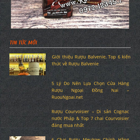
TIN TỨC MỚI
Giới thiệu Rượu Balvenie, Top 6 kiến
thức về Rượu Balvenie
5 Lý Do Nên Lựa Chọn Cửa Hàng
Rượu Ngoại Đồng Nai –
RuouNgoai.net
Rượu Courvoisier – Di sản Cognac
nước Pháp & Top 7 chai Courvoisier
đáng mua nhất
6 Chai Rượu Meukow Chính Hãng