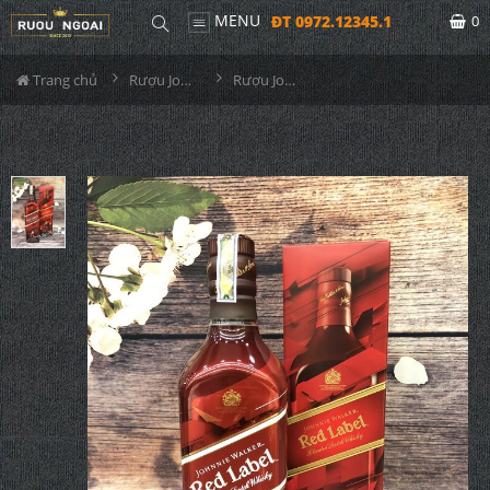
MENU
ĐT 0972.12345.1
0
Trang chủ
Rượu Johnnie walker
Rượu Johnnie Walker Red Label Electric