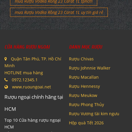
mua Rượu Vodka Rồng 23 Carat 1L tphcm
mua Rượu Vodka Rồng 23 Carat 1L uy tín giá rẻ
CỬA HÀNG RƯỢU NGOẠI
DANH MỤC RƯỢU
Quận Tân Phú, TP. Hồ Chí
Rượu Chivas
Minh
Rượu Johnnie Walker
HOTLINE mua hàng
Rượu Macallan
0972.12345.1
Rượu Hennessy
www.ruoungoai.net
Rượu Meukow
Rượu ngoại chính hãng tại
Rượu Phong Thủy
HCM
Rượu Vương tài kim ngưu
Top 10 Cửa hàng rượu ngoại
Hộp quà Tết 2026
HCM