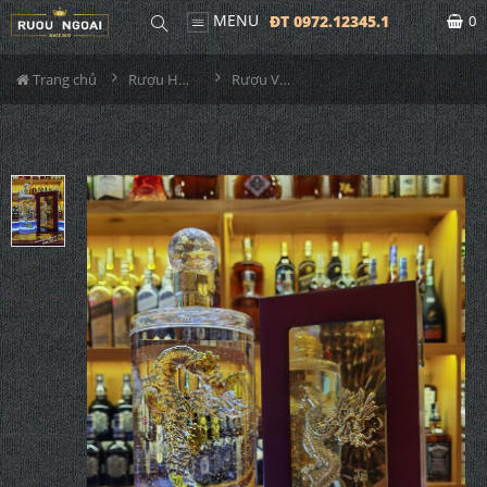
MENU
ĐT 0972.12345.1
0
Trang chủ
Rượu Hộp Quà
Rượu Vodka Rồng 23 Carat 1L