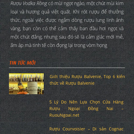
Rượu Vodka Rồng
có mùi ngọt ngào, một chút mùi kim
loại và hương quả việt quất. Khi rót rượu để thưởng
thức, ngoài việc được ngắm dòng rượu lung linh ánh
vàng, bạn còn có thể cảm thấy ban đầu hơi ngọt và
một chút đắng, nhưng sau đó sẽ là cảm giác mới mẻ,
ấm áp mà tinh tế còn đọng lại trong vòm họng
TIN TỨC MỚI
Giới thiệu Rượu Balvenie, Top 6 kiến
thức về Rượu Balvenie
5 Lý Do Nên Lựa Chọn Cửa Hàng
Rượu Ngoại Đồng Nai –
RuouNgoai.net
Rượu Courvoisier – Di sản Cognac