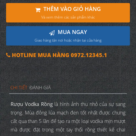
THÊM VÀO GIỎ HÀNG
Và xem thêm các sản phẩm khác
MUA NGAY
Giao hàng tận nơi hoặc nhận tại cửa hàng
HOTLINE MUA HÀNG 0972.12345.1
CHI TIẾT
ĐÁNH GIÁ
Rượu Vodka Rồng
là hình ảnh thu nhỏ của sự sang
trọng. Mùa đông lúa mạch đen tốt nhất được chưng
cất qua than 5 lần để tạo ra một loại vodka mịn mượt
mà được đặt trong một tay thổi rồng thiết kế chai