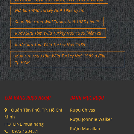
Nơi bán Wild Turkey No9 1985 uy tín
Shop Bán rượu Wild Turkey No9 1985 pha lê
Rượu Sưu Tầm Wild Turkey No9 1985 hiếm cũ
Rượu Sưu Tầm Wild Turkey No9 1985
Mua rượu sưu tầm Wild Turkey No9 1985 ở đâu
Tp.HCM
CỬA HÀNG RƯỢU NGOẠI
DANH MỤC RƯỢU
Quận Tân Phú, TP. Hồ Chí
Rượu Chivas
Minh
Rượu Johnnie Walker
HOTLINE mua hàng
Rượu Macallan
0972.12345.1