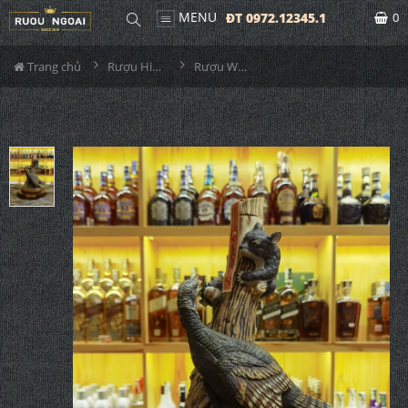
MENU
ĐT 0972.12345.1
0
Trang chủ
Rượu Hiếm - Cũ
Rượu Wild Turkey No9 - 1985