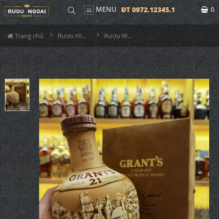
MENU
ĐT 0972.12345.1
0
Trang chủ
Rượu Hiếm - Cũ
Rượu Whisky Grants 21 Old Year