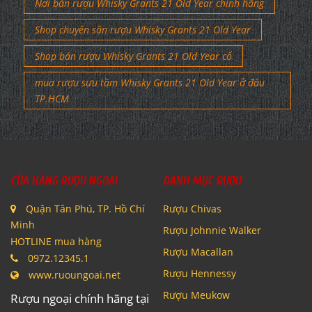
Nơi bán rượu Whisky Grants 21 Old Year chính hãng
Shop chuyên săn rượu Whisky Grants 21 Old Year
Shop bán rượu Whisky Grants 21 Old Year cổ
mua rượu sưu tầm Whisky Grants 21 Old Year ở đâu
TP.HCM
CỬA HÀNG RƯỢU NGOẠI
DANH MỤC RƯỢU
Quận Tân Phú, TP. Hồ Chí
Rượu Chivas
Minh
Rượu Johnnie Walker
HOTLINE mua hàng
Rượu Macallan
0972.12345.1
Rượu Hennessy
www.ruoungoai.net
Rượu Meukow
Rượu ngoại chính hãng tại