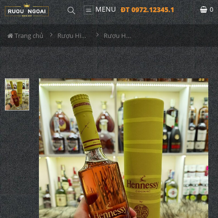
MENU
ĐT 0972.12345.1
0
Trang chủ
Rượu Hiếm - Cũ
Rượu Hennessy Kenzo Yellow