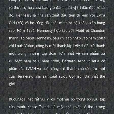
Pháp. Hennessy chỉ mất vài năm để chiếm lĩnh thị trường
và thực sự họ chưa bao giờ đánh mất vị trí dẫn đầu kể từ
đó. Hennessy là nhà sản xuất đầu tiên đi kèm với Extra
Old (XO) và họ cũng đã phát minh ra hệ thống xếp hạng
sao. Năm 1971, Hennessy hợp tác với Moët et Chandon
thành lập Moët-Hennessy. Sau khi sáp nhập vào năm 1987
với Louis Vuton, công ty mới thành lập LVMH đã trở thành
một trong những tập đoàn lớn nhất về sản phẩm xa
xỉ. Một năm sau, năm 1988, Bernard Arnault mua cổ
phần của LVMH và cuối cùng trở thành chủ sở hữu mới
của Hennessy, nhà sản xuất rượu Cognac lớn nhất thế
giới.
Ruoungoai.net rất vui vì có một vài bộ trong bộ sưu tập
của mình.
Kenzo Takada là một nhà thiết kế thời trang