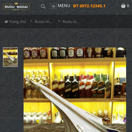
MENU
ĐT 0972.12345.1
0
Trang chủ
Rượu Hiếm - Cũ
Rượu Gautier Cognac