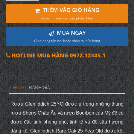
THÊM VÀO GIỎ HÀNG
Và xem thêm các sản phẩm khác
MUA NGAY
Giao hàng tận nơi hoặc nhận tại cửa hàng
HOTLINE MUA HÀNG 0972.12345.1
CHI TIẾT
ĐÁNH GIÁ
Rượu Glenfiddich 25YO được ủ trong những thùng
rượu Sherry Châu Âu và rượu Bourbon của Mỹ để có
được đặc tính phong phú, tinh tế và độ sâu hương
đáng kể, Glenfiddich Rare Oak 25 Year Old được kết