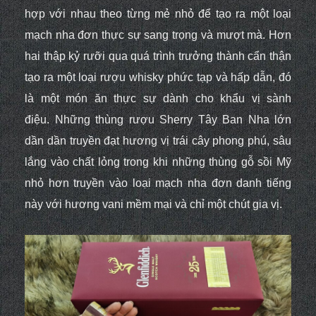
hợp với nhau theo từng mẻ nhỏ để tạo ra một loại
mạch nha đơn thực sự sang trọng và mượt mà. Hơn
hai thập kỷ rưỡi qua quá trình trưởng thành cẩn thận
tạo ra một loại rượu whisky phức tạp và hấp dẫn, đó
là một món ăn thực sự dành cho khẩu vị sành
điệu. Những thùng rượu Sherry Tây Ban Nha lớn
dần dần truyền đạt hương vị trái cây phong phú, sâu
lắng vào chất lỏng trong khi những thùng gỗ sồi Mỹ
nhỏ hơn truyền vào loại mạch nha đơn danh tiếng
này với hương vani mềm mại và chỉ một chút gia vị.