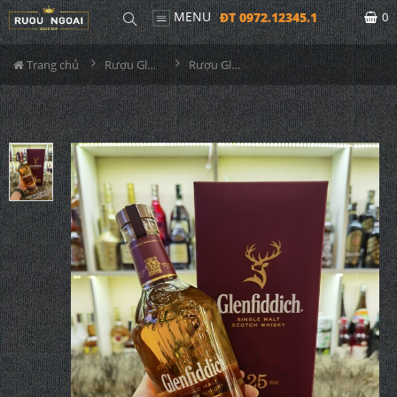
MENU
ĐT 0972.12345.1
0
Trang chủ
Rượu Glenfiddich
Rượu Glenfiddich 25YO