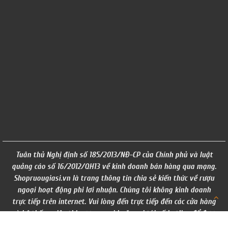
Tuân thủ Nghị định số 185/2013/NĐ-CP của Chính phủ và luật
quảng cáo số 16/2012/QH13 về kinh doanh bán hàng qua mạng.
Shopruougiasi.vn là trang thông tin chia sẻ kiến thức về rượu
ngoại hoạt động phi lơi nhuận. Chúng tôi không kinh doanh
trực tiếp trên internet. Vui lòng đến trực tiếp đến các cửa hàng
và hệ thống siêu thị rượu ngoại hoặc gọi tới số hotline để được
tư vấn. ( giá trên website chỉ mang tính chất tham khảo)