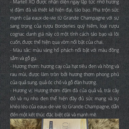
- Martell XO được nhận diện ngay lập tức nhờ hương
vị đậm đà và thiết kế hiện đại, tào bạo. Pha trộn sức
mạnh của eaux-de-vie từ Grande Champagne với sự
sang trọng của rượu Borderies quý hiếm, loại rượu
cognac danh giá này có một tính cách táo bạo và lôi
cuốn, được thể hiện qua vòm nổi bật của chai.
- Màu sắc: màu vàng hổ phách nổi bật với màu đồng
sẫm và gỗ gụ.
- Hương thơm: hương cay của hạt tiêu đen và hồng và
rau mùi, được làm tròn bởi hương thơm phong phú
của quả sung, quả óc chó và gỗ đàn hương.
- Hương vị: Hương thơm đậm đà của quả vả, trái cây
đỏ và nụ nho đen thể hiện đầy đủ sức mạng và sự
khéo léo của eaux-de-vie từ Grande Champagne, dẫn
đến một kết thúc đặc biệt dài và mạnh mẽ.