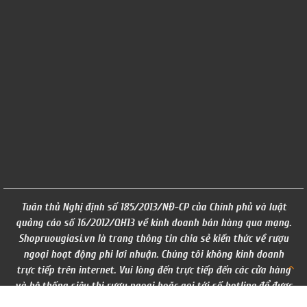
Tuân thủ Nghị định số 185/2013/NĐ-CP của Chính phủ và luật
quảng cáo số 16/2012/QH13 về kinh doanh bán hàng qua mạng.
Shopruougiasi.vn là trang thông tin chia sẻ kiến thức về rượu
ngoại hoạt động phi lơi nhuận. Chúng tôi không kinh doanh
trực tiếp trên internet. Vui lòng đến trực tiếp đến các cửa hàng
và hệ thống siêu thị rượu ngoại hoặc gọi tới số hotline để được
tư vấn. ( giá trên website chỉ mang tính chất tham khảo)