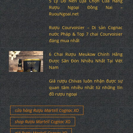
5 Lý Do Nên Lựa Chọn Cửa Hàng
Rượu Ngoại Đồng Nai –
RuouNgoai.net
Rượu Courvoisier – Di sản Cognac
nước Pháp & Top 7 chai Courvoisier
đáng mua nhất
6 Chai Rượu Meukow Chính Hãng
Được Săn Đón Nhiều Nhất Tại Việt
Nam
Giá rượu Chivas luôn nhận được sự
quan tâm nhiều nhất từ những tín
đồ rượu ngoại
cửa hàng Rượu Martell Cognac XO
shop Rượu Martell Cognac XO
giá Rượu Martell Cognac XO