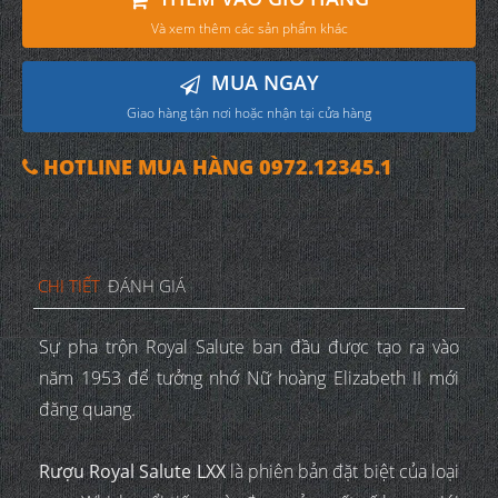
Và xem thêm các sản phẩm khác
MUA NGAY
Giao hàng tận nơi hoặc nhận tại cửa hàng
HOTLINE MUA HÀNG 0972.12345.1
CHI TIẾT
ĐÁNH GIÁ
Sự pha trộn Royal Salute ban đầu được tạo ra vào
năm 1953 để tưởng nhớ Nữ hoàng Elizabeth II mới
đăng quang.
Rượu Royal Salute LXX
là phiên bản đặt biệt của loại