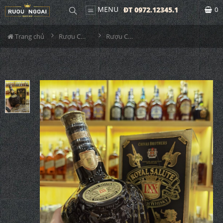
MENU
ĐT 0972.12345.1
0
Trang chủ
Rượu Chivas
Rượu Chivas LXX Full Box