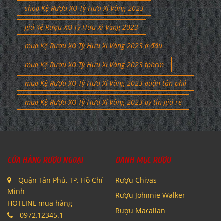
shop Kệ Rượu XO Tỳ Hưu Xi Vàng 2023
giá Kệ Rượu XO Tỳ Hưu Xi Vàng 2023
mua Kệ Rượu XO Tỳ Hưu Xi Vàng 2023 ở đâu
mua Kệ Rượu XO Tỳ Hưu Xi Vàng 2023 tphcm
mua Kệ Rượu XO Tỳ Hưu Xi Vàng 2023 quận tân phú
mua Kệ Rượu XO Tỳ Hưu Xi Vàng 2023 uy tín giá rẻ
CỬA HÀNG RƯỢU NGOẠI
DANH MỤC RƯỢU
Quận Tân Phú, TP. Hồ Chí
Rượu Chivas
Minh
Rượu Johnnie Walker
HOTLINE mua hàng
Rượu Macallan
0972.12345.1