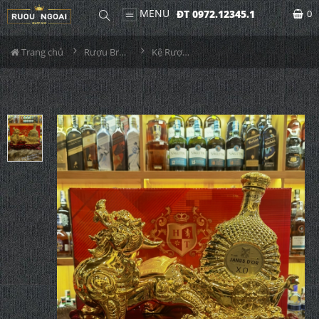
MENU
ĐT 0972.12345.1
0
Trang chủ
Rượu Brandy
Kệ Rượu XO - Tỳ Hưu Xi Vàng 2023