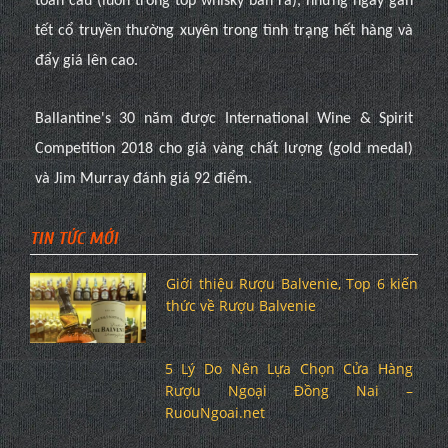
toàn cầu (luôn trong top whisky bán ra), những ngày gần
tết cổ truyền thường xuyên trong tình trạng hết hàng và
đẩy giá lên cao.
Ballantine's 30 năm được International Wine & Spirit
Competition 2018 cho giả vàng chất lượng (gold medal)
và Jim Murray đánh giá 92 điểm.
TIN TỨC MỚI
Giới thiệu Rượu Balvenie, Top 6 kiến
thức về Rượu Balvenie
5 Lý Do Nên Lựa Chọn Cửa Hàng
Rượu Ngoại Đồng Nai –
RuouNgoai.net