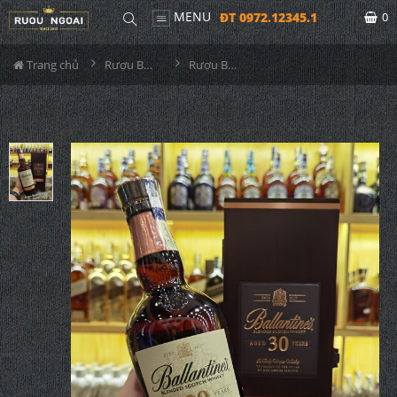
MENU
ĐT 0972.12345.1
0
Trang chủ
Rượu Ballantine's
Rượu Ballantine's 30 Năm