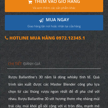
THÊM VÀO GIỎ HÀNG
Và xem thêm các sản phẩm khác
MUA NGAY
Giao hàng tận nơi hoặc nhận tại cửa hàng
HOTLINE MUA HÀNG 0972.12345.1
CHI TIẾT
ĐÁNH GIÁ
Rượu Ballantine's 30 năm là dòng whisky tinh tế. Quá
trình sản xuất được các Master Blender công phu lựa
chọn từ các thùng rượu ngon nhất để đi pha chế với
nhau. Rượu Ballantine 30 với hương thơm nhẹ nhàng mùi
trái cây, mùi khói gỗ sồi cộng với vị tròn đều, mạnh mẽ