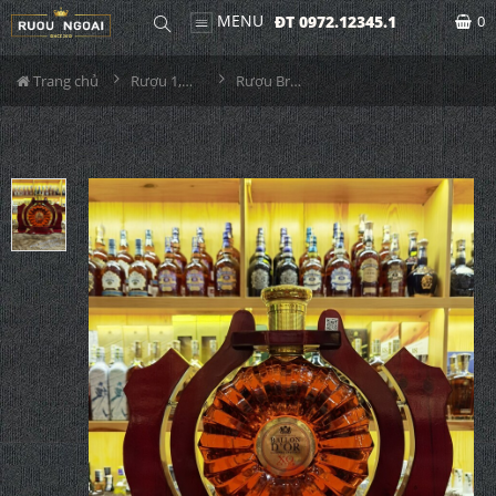
MENU
ĐT 0972.12345.1
0
Trang chủ
Rượu 1,5L-2L-3L-4,5L
Rượu Brandy XO Ballon D'or XO 3000ml