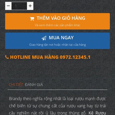
THÊM VÀO GIỎ HÀNG
Và xem thêm các sản phẩm khác
MUA NGAY
Giao hàng tận nơi hoặc nhận tại cửa hàng
HOTLINE MUA HÀNG 0972.12345.1
CHI TIẾT
ĐÁNH GIÁ
Brandy theo nghĩa rộng nhất là loại rượu mạnh được
chế biến từ sự chưng cất của rượu vang hay từ trái
cây nghiền nát rồi ủ lâu trong thùng gỗ.
Kệ Rượu