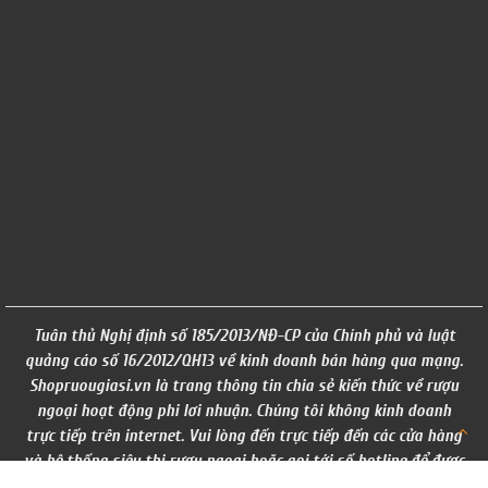
Tuân thủ Nghị định số 185/2013/NĐ-CP của Chính phủ và luật
quảng cáo số 16/2012/QH13 về kinh doanh bán hàng qua mạng.
Shopruougiasi.vn là trang thông tin chia sẻ kiến thức về rượu
ngoại hoạt động phi lơi nhuận. Chúng tôi không kinh doanh
trực tiếp trên internet. Vui lòng đến trực tiếp đến các cửa hàng
và hệ thống siêu thị rượu ngoại hoặc gọi tới số hotline để được
tư vấn. ( giá trên website chỉ mang tính chất tham khảo)