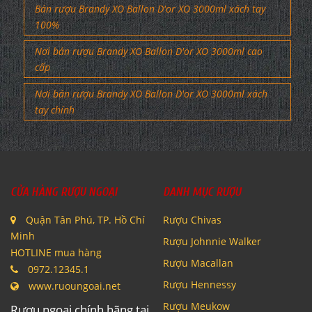
Bán rượu Brandy XO Ballon D'or XO 3000ml xách tay
100%
Nơi bán rượu Brandy XO Ballon D'or XO 3000ml cao
cấp
Nơi bán rượu Brandy XO Ballon D'or XO 3000ml xách
tay chính
CỬA HÀNG RƯỢU NGOẠI
DANH MỤC RƯỢU
Quận Tân Phú, TP. Hồ Chí
Rượu Chivas
Minh
Rượu Johnnie Walker
HOTLINE mua hàng
Rượu Macallan
0972.12345.1
Rượu Hennessy
www.ruoungoai.net
Rượu Meukow
Rượu ngoại chính hãng tại