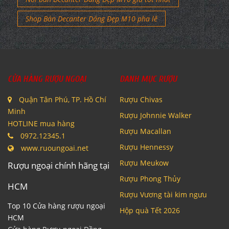
Shop Bán Decanter Dáng Đẹp M10 pha lê
CỬA HÀNG RƯỢU NGOẠI
DANH MỤC RƯỢU
Quận Tân Phú, TP. Hồ Chí
Rượu Chivas
Minh
Rượu Johnnie Walker
HOTLINE mua hàng
Rượu Macallan
0972.12345.1
Rượu Hennessy
www.ruoungoai.net
Rượu Meukow
Rượu ngoại chính hãng tại
Rượu Phong Thủy
HCM
Rượu Vương tài kim ngưu
Top 10 Cửa hàng rượu ngoại
Hộp quà Tết 2026
HCM