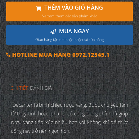
THÊM VÀO GIỎ HÀNG
Và xem thêm các sản phẩm khác
MUA NGAY
Giao hàng tận nơi hoặc nhận tại cửa hàng
HOTLINE MUA HÀNG 0972.12345.1
CHI TIẾT
ĐÁNH GIÁ
Decanter là bình chiếc rượu vang, được chủ yếu làm
từ thủy tinh hoặc pha lê, có công dụng chính là giúp
rượu vang tiếp xúc nhiều hơn với không khí để thức
uống này trở nên ngon hơn.