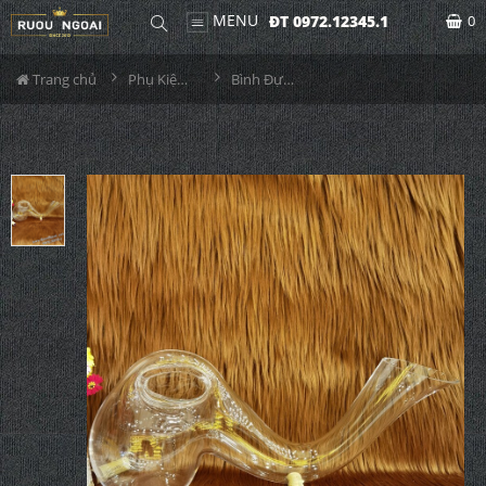
MENU
ĐT 0972.12345.1
0
Trang chủ
Phụ Kiện Rượu
Bình Đựng Rượu Vang - Decanter Dáng Đẹp M10