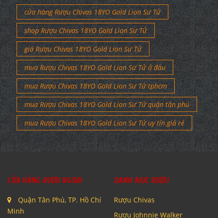
cửa hàng Rượu Chivas 18YO Gold Lion Sư Tử
shop Rượu Chivas 18YO Gold Lion Sư Tử
giá Rượu Chivas 18YO Gold Lion Sư Tử
mua Rượu Chivas 18YO Gold Lion Sư Tử ở đâu
mua Rượu Chivas 18YO Gold Lion Sư Tử tphcm
mua Rượu Chivas 18YO Gold Lion Sư Tử quận tân phú
mua Rượu Chivas 18YO Gold Lion Sư Tử uy tín giả rẻ
CỬA HÀNG RƯỢU NGOẠI
DANH MỤC RƯỢU
Quận Tân Phú, TP. Hồ Chí
Rượu Chivas
Minh
Rượu Johnnie Walker