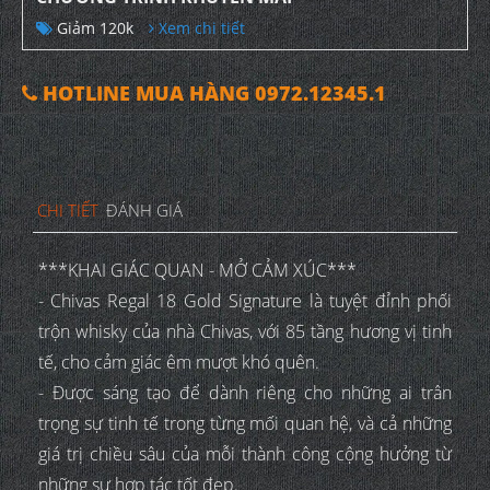
Giảm 120k
Xem chi tiết
HOTLINE MUA HÀNG 0972.12345.1
CHI TIẾT
ĐÁNH GIÁ
***KHAI GIÁC QUAN - MỞ CẢM XÚC***
- Chivas Regal 18 Gold Signature là tuyệt đỉnh phối
trộn whisky của nhà Chivas, với 85 tầng hương vị tinh
tế, cho cảm giác êm mượt khó quên.
- Được sáng tạo để dành riêng cho những ai trân
trọng sự tinh tế trong từng mối quan hệ, và cả những
giá trị chiều sâu của mỗi thành công cộng hưởng từ
những sự hợp tác tốt đẹp.