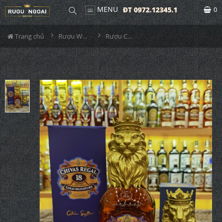
MENU
ĐT 0972.12345.1
0
Trang chủ
Rượu Whisky
Rượu Chivas 18YO Gold Lion (Sư Tử)